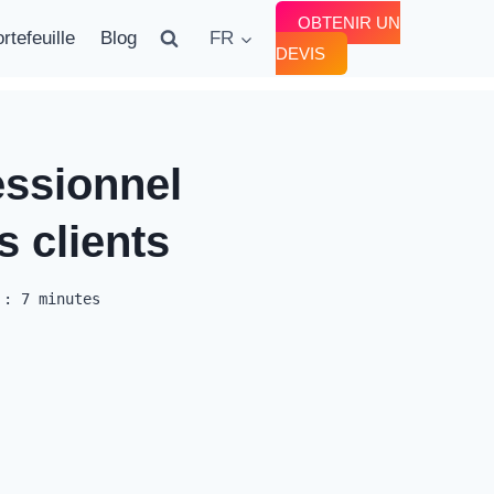
OBTENIR UN
rtefeuille
Blog
FR
DEVIS
essionnel
s clients
 :
7
minutes