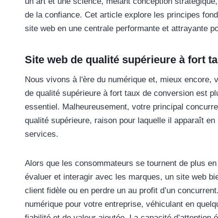
un art et une science, mêlant conception stratégique, 
de la confiance. Cet article explore les principes fo
site web en une centrale performante et attrayante po
Site web de qualité supérieure à fort 
Nous vivons à l'ère du numérique et, mieux encore, v
de qualité supérieure à fort taux de conversion est p
essentiel. Malheureusement, votre principal concurr
qualité supérieure, raison pour laquelle il apparaît e
services.
Alors que les consommateurs se tournent de plus en p
évaluer et interagir avec les marques, un site web bi
client fidèle ou en perdre un au profit d’un concurren
numérique pour votre entreprise, véhiculant en que
fiabilité et de valeur ajoutée. La capacité d’attention 