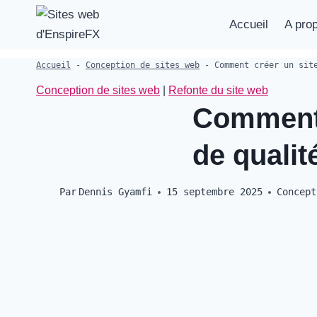
Aller
Accueil
A pro
au
contenu
Accueil
-
Conception de sites web
-
Comment créer un sit
Conception de sites web
|
Refonte du site web
Comment 
de qualit
Par
Dennis Gyamfi
15 septembre 2025
Concept