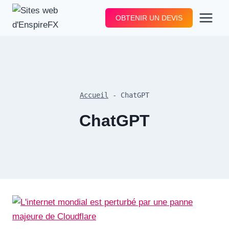
Aller
OBTENIR UN DEVIS
au
contenu
Accueil
-
ChatGPT
ChatGPT