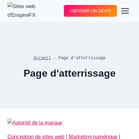
Aller
OBTENIR UN DEVIS
au
contenu
Accueil
-
Page d'atterrissage
Page d'atterrissage
Conception de sites web
|
Marketing numérique
|