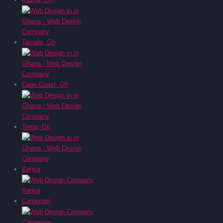
Tamale, Gh
Cape Coast, Gh
Tema, Gh
Kenya
Cameroun