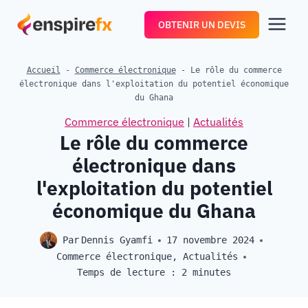
Aller
OBTENIR UN DEVIS
au
contenu
Accueil
-
Commerce électronique
-
Le rôle du commerce
électronique dans l'exploitation du potentiel économique
du Ghana
Commerce électronique
|
Actualités
Le rôle du commerce
électronique dans
l'exploitation du potentiel
économique du Ghana
Par
Dennis Gyamfi
17 novembre 2024
Commerce électronique
,
Actualités
Temps de lecture :
2
minutes