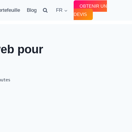
OBTENIR UN
rtefeuille
Blog
FR
DEVIS
web pour
nutes