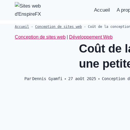
Aller
Accueil
A pro
au
contenu
Accueil
-
Conception de sites web
-
Coût de la conceptio
Conception de sites web
|
Développement Web
Coût de l
une petit
Par
Dennis Gyamfi
27 août 2025
Conception d