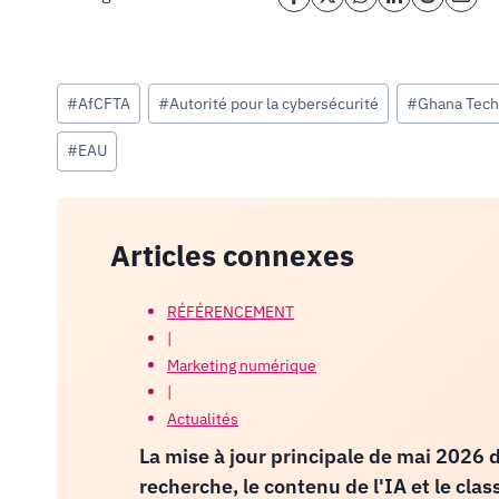
Étiquettes
#
AfCFTA
#
Autorité pour la cybersécurité
#
Ghana Tech
de
#
EAU
la
publication :
Articles connexes
RÉFÉRENCEMENT
|
Marketing numérique
|
Actualités
La mise à jour principale de mai 2026 de
recherche, le contenu de l'IA et le cla