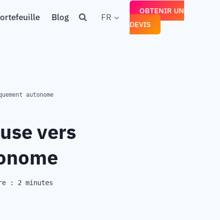
OBTENIR UN
ortefeuille
Blog
FR
DEVIS
quement autonome
use vers
tonome
re :
2
minutes