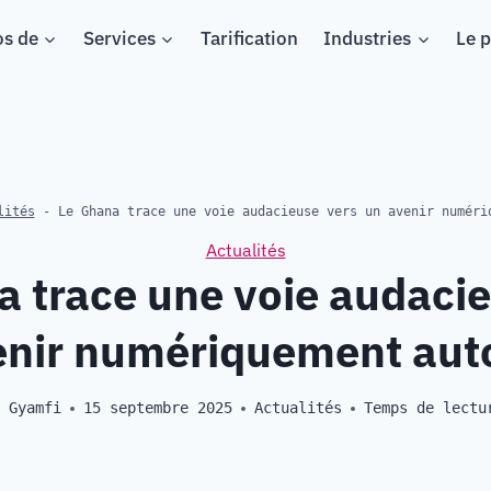
os de
Services
Tarification
Industries
Le p
lités
-
Le Ghana trace une voie audacieuse vers un avenir numéri
Actualités
a trace une voie audacie
enir numériquement au
s Gyamfi
15 septembre 2025
Actualités
Temps de lectu