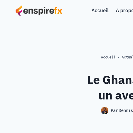
Aller
Accueil
A prop
au
contenu
Accueil
-
Actua
Le Ghan
un av
Par
Denni