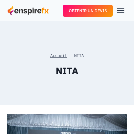
Aller
OBTENIR UN DEVIS
au
contenu
Accueil
-
NITA
NITA