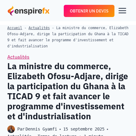
Aller
OBTENIR UN DEVIS
au
contenu
Accueil
-
Actualités
-
La ministre du commerce, Elizabeth
Ofosu-Adjare, dirige la participation du Ghana à la TICAD
9 et fait avancer le programme d'investissement et
d'industrialisation
Actualités
La ministre du commerce,
Elizabeth Ofosu-Adjare, dirige
la participation du Ghana à la
TICAD 9 et fait avancer le
programme d'investissement
et d'industrialisation
Par
Dennis Gyamfi
15 septembre 2025