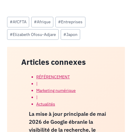
Étiquettes
#
AfCFTA
#
Afrique
#
Entreprises
de
#
Elizabeth Ofosu-Adjare
#
Japon
la
publication :
Articles connexes
RÉFÉRENCEMENT
|
Marketing numérique
|
Actualités
La mise à jour principale de mai
2026 de Google ébranle la
visibilité de la recherche, le