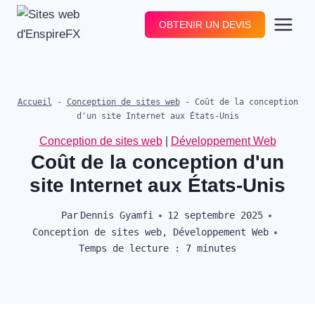
Aller
OBTENIR UN DEVIS
au
contenu
Accueil
-
Conception de sites web
-
Coût de la conception
d'un site Internet aux États-Unis
Conception de sites web
|
Développement Web
Coût de la conception d'un
site Internet aux États-Unis
Par
Dennis Gyamfi
12 septembre 2025
Conception de sites web
,
Développement Web
Temps de lecture :
7
minutes