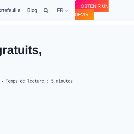
OBTENIR UN
rtefeuille
Blog
FR
DEVIS
ratuits,
Temps de lecture :
5
minutes