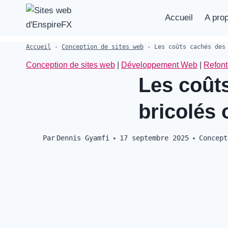
Aller
Accueil
A pro
au
contenu
Accueil
-
Conception de sites web
-
Les coûts cachés des
Conception de sites web
|
Développement Web
|
Refont
Les coûts
bricolés
Par
Dennis Gyamfi
17 septembre 2025
Concept