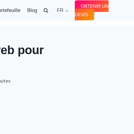
OBTENIR UN
rtefeuille
Blog
FR
DEVIS
web pour
nutes