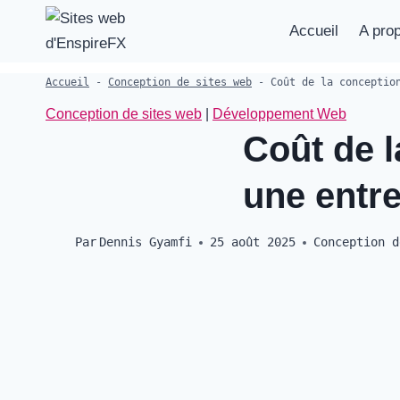
Aller
Accueil
A pro
au
contenu
Accueil
-
Conception de sites web
-
Coût de la conceptio
Conception de sites web
|
Développement Web
Coût de l
une entre
Par
Dennis Gyamfi
25 août 2025
Conception d