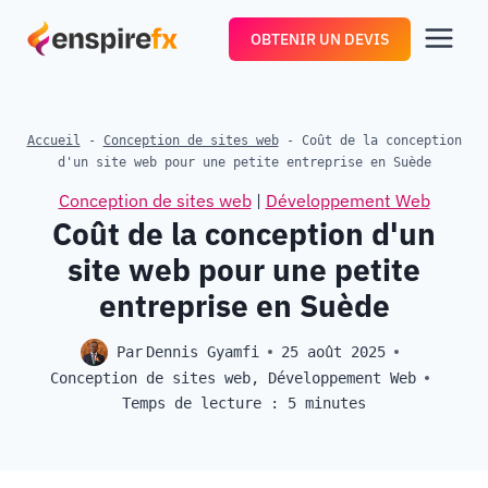
Aller
OBTENIR UN DEVIS
au
contenu
Accueil
-
Conception de sites web
-
Coût de la conception
d'un site web pour une petite entreprise en Suède
Conception de sites web
|
Développement Web
Coût de la conception d'un
site web pour une petite
entreprise en Suède
Par
Dennis Gyamfi
25 août 2025
Conception de sites web
,
Développement Web
Temps de lecture :
5
minutes