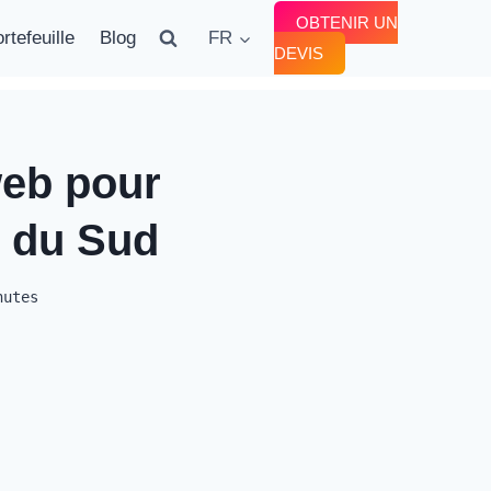
OBTENIR UN
rtefeuille
Blog
FR
DEVIS
web pour
e du Sud
nutes