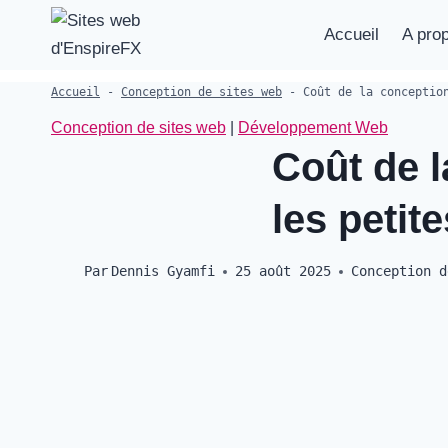
Aller
Accueil
A pro
au
contenu
Accueil
-
Conception de sites web
-
Coût de la conceptio
Conception de sites web
|
Développement Web
Coût de l
les petit
Par
Dennis Gyamfi
25 août 2025
Conception d