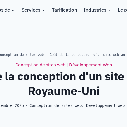
os de
Services
Tarification
Industries
Le p
onception de sites web
-
Coût de la conception d'un site web au 
Conception de sites web
|
Développement Web
 la conception d'un sit
Royaume-Uni
tembre 2025
Conception de sites web
,
Développement Web