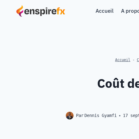
Aller
Accueil
A prop
au
contenu
Accueil
-
C
Coût de
Par
Dennis Gyamfi
17 sep