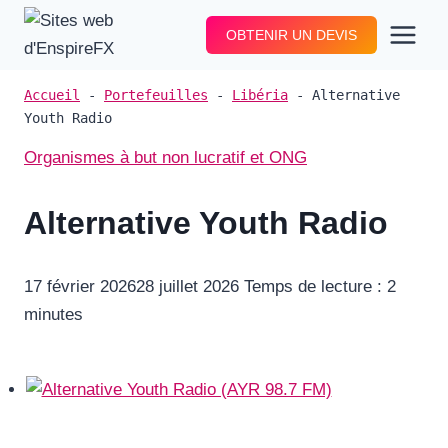
Aller
OBTENIR UN DEVIS
au
contenu
Accueil
-
Portefeuilles
-
Libéria
-
Alternative
Youth Radio
Organismes à but non lucratif et ONG
Alternative Youth Radio
17 février 2026
28 juillet 2026
Temps de lecture :
2
minutes