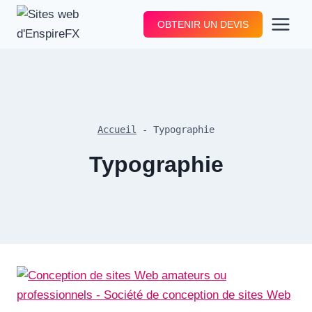
Aller
OBTENIR UN DEVIS
au
contenu
Accueil
-
Typographie
Typographie