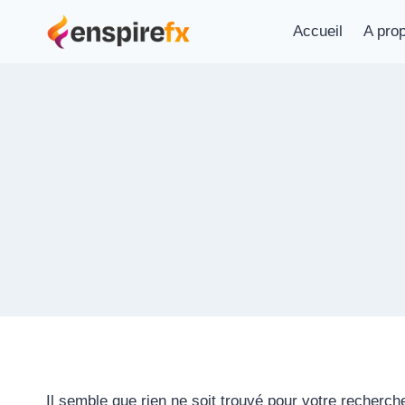
Aller
Accueil
A pro
au
contenu
Il semble que rien ne soit trouvé pour votre recherch