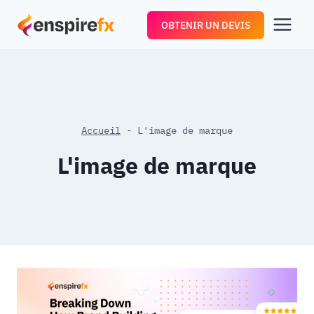
Aller
OBTENIR UN DEVIS
au
contenu
Accueil
-
L'image de marque
L'image de marque