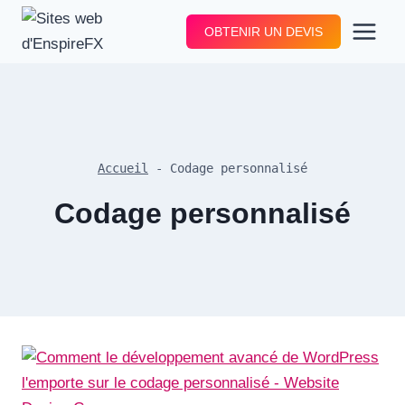
Aller
OBTENIR UN DEVIS
au
contenu
Accueil
-
Codage personnalisé
Codage personnalisé