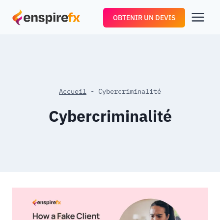
Aller
OBTENIR UN DEVIS
au
contenu
Accueil
-
Cybercriminalité
Cybercriminalité